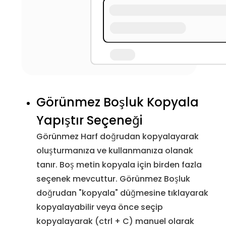
U+115F
Hangul Choseong Dolgusu
&#4
U+1160
Hangul Jungseong Dolgusu
&#4
U+17B4
Khmer Ünlüsü Özünde Aq
&#6
U+17B5
Khmer Sesli Harf Aa
&#6
Görünmez Boşluk Kopyala
Yapıştır Seçeneği
U+180B
FVS1
&#6
Görünmez Harf doğrudan kopyalayarak
U+180C
FVS2
&#6
oluşturmanıza ve kullanmanıza olanak
tanır. Boş metin kopyala için birden fazla
U+180D
FVS3
&#6
seçenek mevcuttur. Görünmez Boşluk
doğrudan "kopyala" düğmesine tıklayarak
U+180E
MVS
&#6
kopyalayabilir veya önce seçip
kopyalayarak (ctrl + C) manuel olarak
U+200D
Sıfır Genişlik Birleştirici
&#8