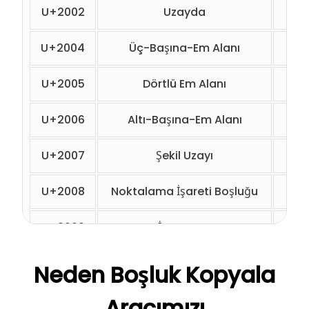
U+2002
Uzayda
&#8
U+2004
Üç-Başına-Em Alanı
&#8
U+2005
Dörtlü Em Alanı
&#8
U+2006
Altı-Başına-Em Alanı
&#8
U+2007
Şekil Uzayı
&#8
U+2008
Noktalama İşareti Boşluğu
&#8
U+2009
İnce Uzay
&#8
U+200A
Saç Alanı
&#8
Neden Boşluk Kopyala
U+2028
Satır Ayırıcı
&#8
Aracımızı