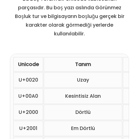
parçasıdır. Bu boş yazı aslında Görünmez
Boşluk tur ve bilgisayarın boşluğu gerçek bir
karakter olarak görmediği yerlerde
kullanılabilir.
Unicode
Tanım
H
U+0020
Uzay
&#
U+00A0
Kesintisiz Alan
&n
U+2000
Dörtlü
&#8
U+2001
Em Dörtlü
&#8