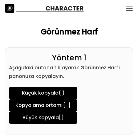
Görünmez Harf
Yöntem 1
Aşağıdaki butona tıklayarak Görünmez Harf i
panonuza kopyalayın.
Küçük kopyala
( )
Kopyalama ortamı
{ }
Büyük kopyala
[ㅤ]