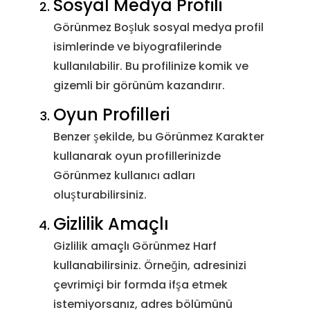
Sosyal Medya Profili
Görünmez Boşluk sosyal medya profil
Yarım Genişlikte Hangul
U+FFA0
&#6
isimlerinde ve biyografilerinde
Dolgusu
kullanılabilir. Bu profilinize komik ve
gizemli bir görünüm kazandırır.
U+FFFC
Nesne Değiştirme Karakteri
&#6
Oyun Profilleri
U+133FC
MISIR HİYEROGLİFİ Z015B
&#8
Benzer şekilde, bu Görünmez Karakter
kullanarak oyun profillerinizde
Müzikal Sembol Null Not
U+1D159
&#11
Görünmez kullanıcı adları
Başlığı
oluşturabilirsiniz.
Müzikal Sembol Başlangıç ​​
Gizlilik Amaçlı
U+1D173
&#11
Işını
Gizlilik amaçlı Görünmez Harf
kullanabilirsiniz. Örneğin, adresinizi
U+1D174
Müzikal Sembol Son Kiriş
&#11
çevrimiçi bir formda ifşa etmek
istemiyorsanız, adres bölümünü
Müzikal Sembol Başlangıcı