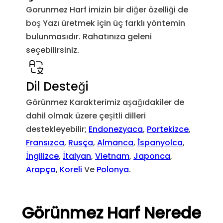
U+3164
Hangul Dolgusu
&#1
Gorunmez Harf imizin bir diğer özelliği de
boş Yazı üretmek için üç farklı yöntemin
U+FE00
Varyasyon Seçici-1
&#6
bulunmasıdır. Rahatınıza geleni
seçebilirsiniz.
U+FE01
Varyasyon Seçici-2
&#6
U+FE02
Varyasyon Seçici-3
&#6
Dil Desteği
Görünmez Karakterimiz aşağıdakiler de
U+FE03
Varyasyon Seçici-4
&#6
dahil olmak üzere çeşitli dilleri
destekleyebilir;
Endonezyaca
,
Portekizce
,
U+FE04
Varyasyon Seçici-5
&#6
Fransızca
,
Rusça
,
Almanca
,
İspanyolca
,
İngilizce
,
İtalyan
,
Vietnam
,
Japonca
,
U+FE05
Varyasyon Seçici-6
&#6
Arapça
,
Koreli
Ve
Polonya
.
U+FE06
Varyasyon Seçici-7
&#6
Görünmez Harf Nerede
U+FE07
Varyasyon Seçici-8
&#6