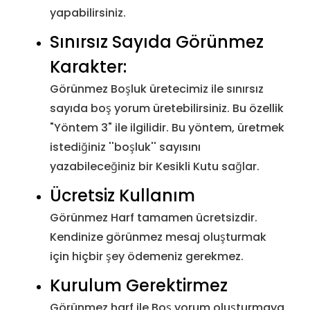
yapabilirsiniz.
U+200E
Soldan Sağa İşareti
&#8
Sınırsız Sayıda Görünmez
Karakter:
U+200F
Sağdan Sola İşareti
&#8
Görünmez Boşluk üretecimiz ile sınırsız
U+202A
Soldan Sağa Yerleştirme
&#8
sayıda boş yorum üretebilirsiniz. Bu özellik
"Yöntem 3" ile ilgilidir. Bu yöntem, üretmek
U+202B
RLE
&#8
istediğiniz ''boşluk'' sayısını
yazabileceğiniz bir Kesikli Kutu sağlar.
U+202C
Pop Yön Biçimlendirme
&#8
Ücretsiz Kullanım
U+202D
Soldan Sağa Geçersiz Kılma
&#8
Görünmez Harf tamamen ücretsizdir.
Kendinize görünmez mesaj oluşturmak
U+202E
Sağdan Sola Geçersiz Kılma
&#8
için hiçbir şey ödemeniz gerekmez.
Kurulum Gerektirmez
U+202F
Dar Kesintisiz Alan
&#8
Görünmez harf ile Boş yorum oluşturmaya