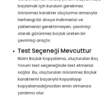
U+2063
Görünmez Ayırıcı
&#8
başlamak için kurulum gerekmez.
Görünmez karakter oluşturma amacıyla
U+2064
Görünmez Artı
&#8
herhangi bir dosya indirmenizi ve
yüklemenizi gerektirmeyen, çevrimiçi
U+2064
Görünmez Artı
&#8
olarak görünmez boşluk üreten bir
çevrimiçi araçtır.
U+2066
LRI
&#8
Test Seçeneği Mevcuttur
U+2066
LRI
&#8
Bizim Boşluk Kopyalama, oluşturulan Boş
Yorum test seçeneğinde test etmenizi
U+2067
RLI
&#8
sağlar. Bu, oluşturulan Görünmez Boşluk
karakterini başarıyla kopyalayıp
U+2068
FSI
&#8
kopyalamadığınızdan emin olmanıza
yardımcı olur.
U+2069
Pop Yönlü İzole
&#8
U+206A
Simetrik Takası Engelle
&#8