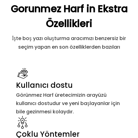
Gorunmez Harf in Ekstra
U+2800
Braille Desen Boş
&#1
Özellikleri
U+206B
Simetrik Takası Etkinleştir
&#8
İşte boş yazı oluşturma aracımızı benzersiz bir
Arapça Form Şekillendirmeyi
seçim yapan en son özelliklerden bazıları
U+206C
&#8
Engelle
Arapça Form Şekillendirmeyi
U+206D
&#8
Etkinleştir
Kullanıcı dostu
U+206E
Ulusal Rakam Şekilleri
&#8
Görünmez Harf üretecimizin arayüzü
kullanıcı dostudur ve yeni başlayanlar için
U+206F
Nominal Rakam Şekilleri
&#8
bile gezinmesi kolaydır.
U+2800
Braille Desen Boş
&#1
Çoklu Yöntemler