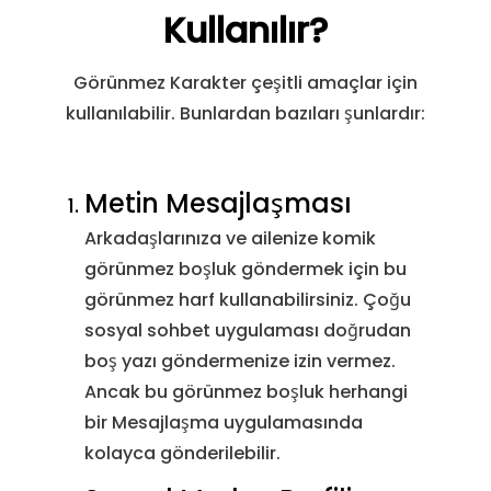
Kullanılır?
U+FE08
Varyasyon Seçici-9
&#6
Görünmez Karakter çeşitli amaçlar için
U+FE09
Varyasyon Seçici-10
&#6
kullanılabilir. Bunlardan bazıları şunlardır:
U+FE0A
Varyasyon Seçici-11
&#6
Metin Mesajlaşması
U+FE0B
Varyasyon Seçici-12
&#6
Arkadaşlarınıza ve ailenize komik
U+FE0C
Varyasyon Seçici-13
&#6
görünmez boşluk göndermek için bu
görünmez harf kullanabilirsiniz. Çoğu
U+FE0D
Varyasyon Seçici-14
&#6
sosyal sohbet uygulaması doğrudan
boş yazı göndermenize izin vermez.
U+FE0E
Varyasyon Seçici-15
&#6
Ancak bu görünmez boşluk herhangi
bir Mesajlaşma uygulamasında
U+FE0F
Varyasyon Seçici-16
&#6
kolayca gönderilebilir.
U+FEFF
Sıfır Genişlik Kesintisiz Alan
&#6