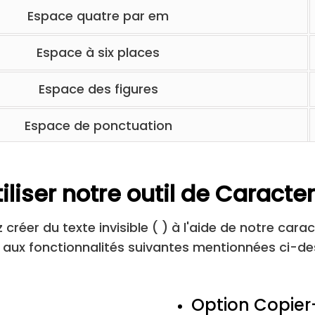
Espace quatre par em
Espace à six places
Espace des figures
Espace de ponctuation
Espace fin
iliser notre outil de Caracter
Espace capillaire
créer du texte invisible ( ) à l'aide de notre caract
Séparateur de ligne
 aux fonctionnalités suivantes mentionnées ci-de
Espace mathématique moyen
Option Copier-
Espace idéographique