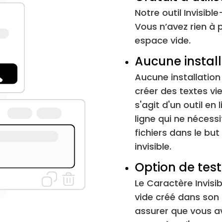
Menuisier de mots
Notre outil Invisibl
Vous n’avez rien à
Séparateur de Mot
espace vide.
Sépareur de paragraphe
Aucune install
Aucune installatio
Trait d'union doux
créer des textes vie
s'agit d'un outil en
Combiner Graphème Joiner
ligne qui ne nécessi
fichiers dans le bu
Lettre arabe
invisible.
Hangul Choseong Filleur
Option de test
Le Caractère Invisi
Remplisseur Hangul Jungseong
vide créé dans son 
assurer que vous a
Voyelle khmère Aq inhérent