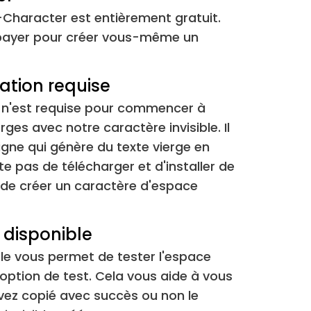
&#8288;
⁢[⁠]
e-Character est entièrement gratuit.
 payer pour créer vous-même un
&#8289;
⁢[⁡]
&#8290;
[⁢]
ation requise
n n'est requise pour commencer à
&#173;
[­]
rges avec notre caractère invisible. Il
 ligne qui génère du texte vierge en
&#847;
[­]
te pas de télécharger et d'installer de
t de créer un caractère d'espace
&#1564;
[؜؜؜]
&#4447;
[ᅟ ]
 disponible
ble vous permet de tester l'espace
&#4448;
[ᅠ ]
option de test. Cela vous aide à vous
vez copié avec succès ou non le
&#6068;
[឴ ]