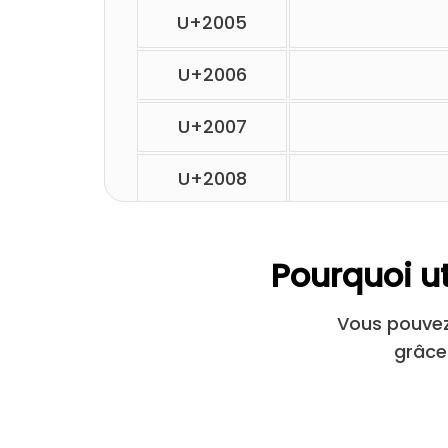
U+2005
U+2006
U+2007
U+2008
U+2009
Pourquoi ut
U+200A
Vous pouvez 
U+2028
grâce
U+205F
U+3000