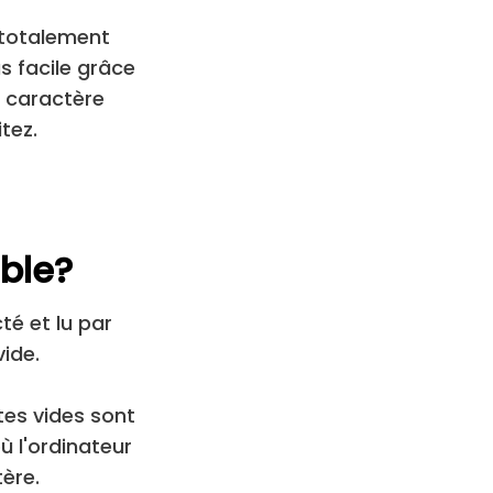
 totalement
s facile grâce
le caractère
itez.
ible?
té et lu par
vide.
tes vides sont
ù l'ordinateur
ère.