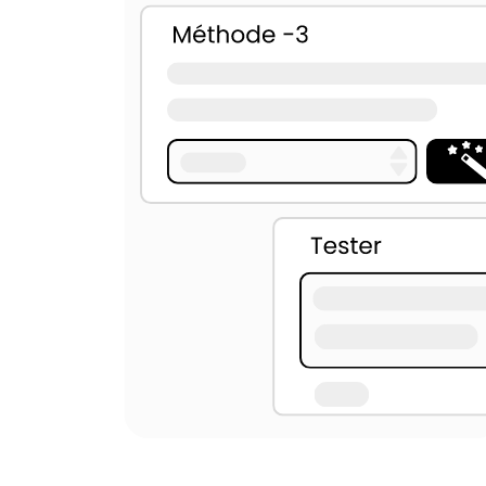
U+2060
U+2061
U+2062
U+00AD
U+034F
U+061C
U+115F
U+1160
U+17B4