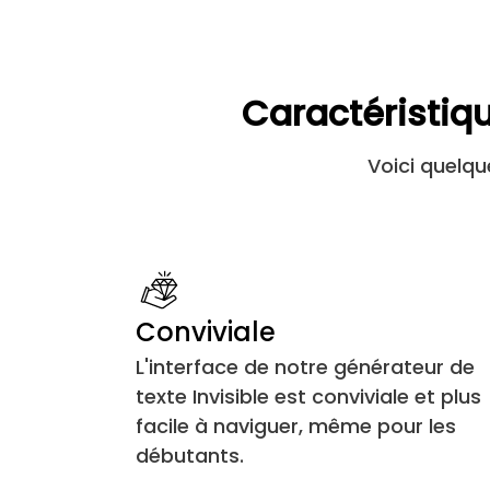
U+17B5
U+180B
Caractéristiq
U+180C
Voici quelqu
U+180D
U+180E
U+200D
Conviviale
L'interface de notre générateur de
U+200E
texte Invisible est conviviale et plus
facile à naviguer, même pour les
U+200F
débutants.
U+202A