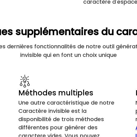
caractère d'espace 
Voyelle khmère Aa inhérente
FVS1
ues supplémentaires du carac
FVS2
es dernières fonctionnalités de notre outil généra
invisible qui en font un choix unique
FVS3
MVS
Menuisier de largeur zéro
Méthodes multiples
Une autre caractéristique de notre
Mark de gauche à droite
Caractère invisible est la
disponibilité de trois méthodes
Repère de droite à gauche
différentes pour générer des
caractere vides. Vous pouvez
Inclusion de gauche à droite