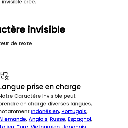
invisible créé.
&#6069;
[឵ ]
&#6155;
[᠋ ]
tère invisible
&#6156;
[᠌ ]
teur de texte
&#6157;
[᠍ ]
&#6158;
[᠎ ]
&#8205;
[‍ ]
Langue prise en charge
Notre Caractère Invisible peut
&#8206;
[‎ ]
prendre en charge diverses langues,
notamment
Indonésien
,
Portugais
,
&#8207;
[‏ ]
Allemande
,
Anglais
,
Russe
,
Espagnol
,
Italien
,
Turc
,
Vietnamien
,
Japonais
,
&#8234;
[‪ ]