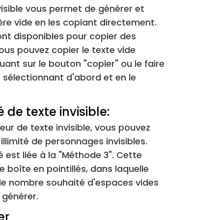
isible vous permet de générer et
&#8195;
⁢[ ]
tère vide en les copiant directement.
ont disponibles pour copier des
&#9632;
⁢[■]
ous pouvez copier le texte vide
ant sur le bouton "copier" ou le faire
&#9;
⁢[ ]
sélectionnant d'abord et en le
&#10;
⁢[ ]
 de texte invisible:
&#12;
⁢[ ]
ur de texte invisible, vous pouvez
llimité de personnages invisibles.
&#28;
⁢[ ]
 est liée à la "Méthode 3". Cette
 boîte en pointillés, dans laquelle
&#8203;
⁢[​]
 le nombre souhaité d'espaces vides
 générer.
&#8204;
⁢[‌]
er