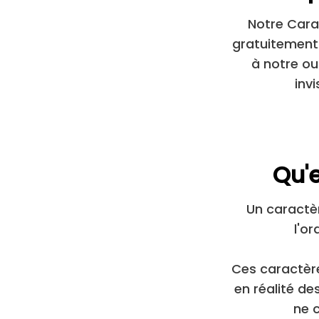
Notre Cara
gratuitement.
à notre out
invi
Qu'e
Un caractèr
l'or
Ces caractère
en réalité de
ne 