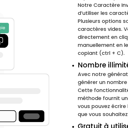
Notre Caractère Inv
Em Espace
d’utiliser les carac
Plusieurs options s
Carré noir
caractères vides. V
directement en cliqu
Onglet horizontal
manuellement en le 
copiant (ctrl + C).
Saut de ligne
Nombre illimité
Fil de page
Avec notre générate
générer un nombre i
Séparateur de fichiers
Cette fonctionnalité
méthode fournit une
Espace sans largeur
vous pouvez écrire
que vous souhaitez
Jointure sans largeur nulle
Gratuit à utilis