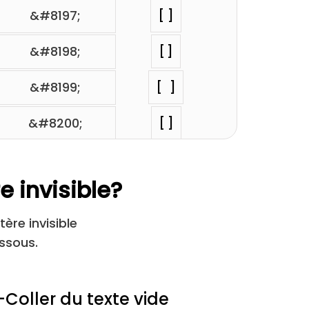
&#8197;
⁢[ ]
&#8198;
⁢[ ]
&#8199;
⁢[ ]
&#8200;
⁢[ ]
&#8201;
⁢[ ]
e invisible?
&#8202;
⁢[ ]
ère invisible
&#8232;
⁢[ ]
ssous.
&#8287;
⁢[ ]
Coller du texte vide
&#12288;
⁢[ ]